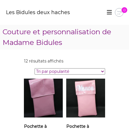
A
l
0
Les Bidules deux haches
l
e
r
Couture et personnalisation de
a
u
Madame Bidules
c
o
n
T
12 résultats affichés
t
r
e
i
n
é
u
p
a
r
p
o
p
u
Pochette à
Pochette à
l