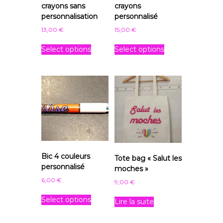
crayons sans
crayons
a
personnalisation
personnalisé
r
i
13,00
€
15,00
€
t
é
Select options
Select options
Bic 4 couleurs
Tote bag « Salut les
personnalisé
moches »
6,00
€
9,00
€
C
Select options
Lire la suite
e
p