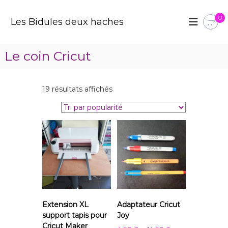
A
l
0
Les Bidules deux haches
l
e
r
Le coin Cricut
a
u
c
T
19 résultats affichés
o
r
n
i
t
é
e
p
n
a
u
r
p
o
p
u
Extension XL
Adaptateur Cricut
l
support tapis pour
Joy
a
Cricut Maker
r