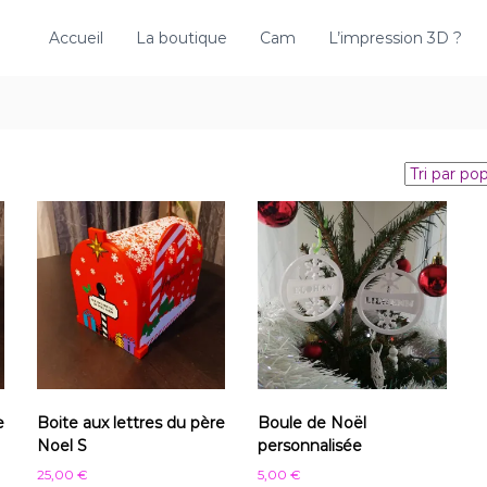
Accueil
La boutique
Cam
L’impression 3D ?
e
Boite aux lettres du père
Boule de Noël
Noel S
personnalisée
25,00
€
5,00
€